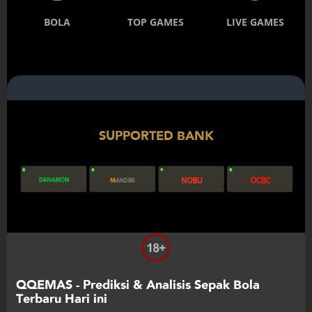
BOLA
TOP GAMES
LIVE GAMES
SUPPORTED BANK
QQEMAS - Prediksi & Analisis Sepak Bola
Terbaru Hari ini