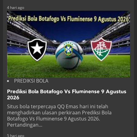
4 hari ago
PREDIKSI BOLA
Prediksi Bola Botafogo Vs Fluminense 9 Agustus
2026
Situs bola terpercaya QQ Emas hari ini telah
menghadirkan ulasan perkiraan Prediksi Bola
Botafogo Vs Fluminense 9 Agustus 2026.
Pertandingan…
5 hari ago