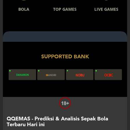
BOLA
TOP GAMES
LIVE GAMES
SUPPORTED BANK
QQEMAS - Prediksi & Analisis Sepak Bola
Terbaru Hari ini