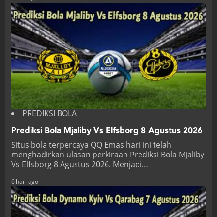
PREDIKSI BOLA
Prediksi Bola Mjaliby Vs Elfsborg 8 Agustus 2026
Situs bola terpercaya QQ Emas hari ini telah
menghadirkan ulasan perkiraan Prediksi Bola Mjaliby
Vs Elfsborg 8 Agustus 2026. Menjadi…
6 hari ago