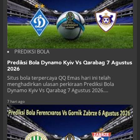
PREDIKSI BOLA
Prediksi Bola Dynamo Kyiv Vs Qarabag 7 Agustus
2026
Situs bola terpercaya QQ Emas hari ini telah
menghadirkan ulasan perkiraan Prediksi Bola
Dynamo Kyiv Vs Qarabag 7 Agustus 2026.…
7 hari ago