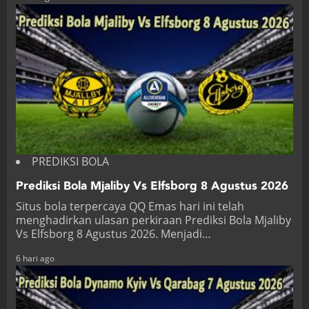
PREDIKSI BOLA
Prediksi Bola Mjaliby Vs Elfsborg 8 Agustus 2026
Situs bola terpercaya QQ Emas hari ini telah
menghadirkan ulasan perkiraan Prediksi Bola Mjaliby
Vs Elfsborg 8 Agustus 2026. Menjadi…
6 hari ago