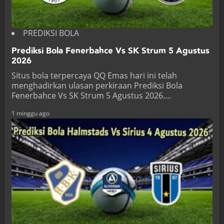
PREDIKSI BOLA
Prediksi Bola Fenerbahce Vs SK Strum 5 Agustus
2026
Situs bola terpercaya QQ Emas hari ini telah
menghadirkan ulasan perkiraan Prediksi Bola
Fenerbahce Vs SK Strum 5 Agustus 2026.…
1 minggu ago