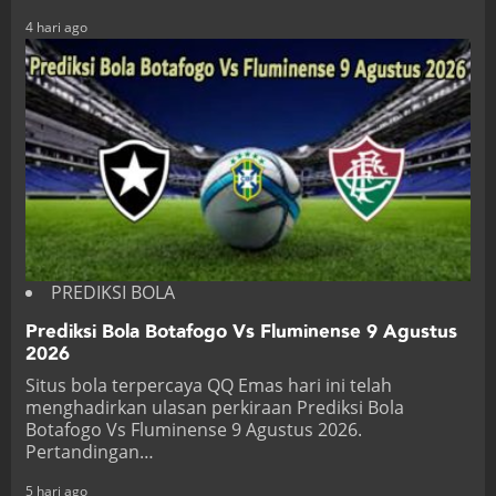
4 hari ago
PREDIKSI BOLA
Prediksi Bola Botafogo Vs Fluminense 9 Agustus
2026
Situs bola terpercaya QQ Emas hari ini telah
menghadirkan ulasan perkiraan Prediksi Bola
Botafogo Vs Fluminense 9 Agustus 2026.
Pertandingan…
5 hari ago