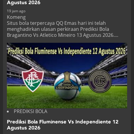
Agustus 2026
19 jam ago
Komeng
Situs bola terpercaya QQ Emas hari ini telah
menghadirkan ulasan perkiraan Prediksi Bola
Bragantino Vs Atletico Mineiro 13 Agustus 2026.…
PREDIKSI BOLA
Prediksi Bola Fluminense Vs Independiente 12
Agustus 2026