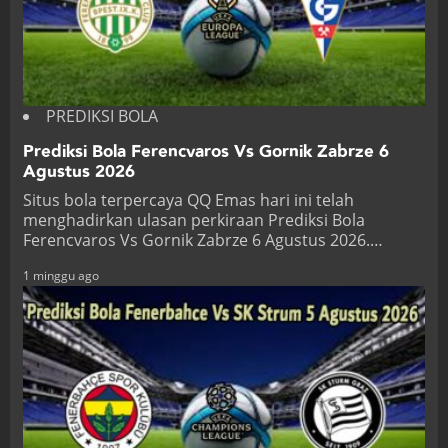
PREDIKSI BOLA
Prediksi Bola Ferencvaros Vs Gornik Zabrze 6
Agustus 2026
Situs bola terpercaya QQ Emas hari ini telah
menghadirkan ulasan perkiraan Prediksi Bola
Ferencvaros Vs Gornik Zabrze 6 Agustus 2026.…
1 minggu ago