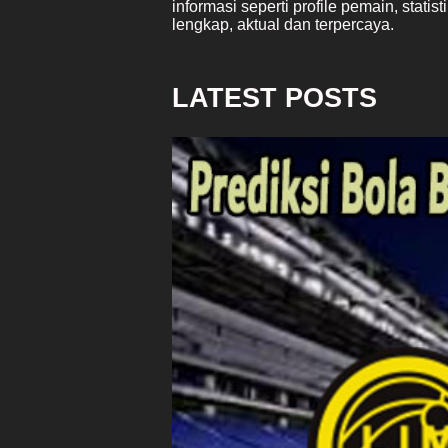
informasi seperti profile pemain, stat
lengkap, aktual dan terpercaya.
LATEST POSTS