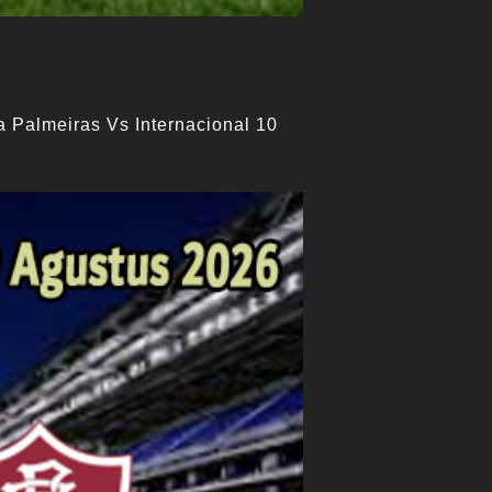
a Palmeiras Vs Internacional 10