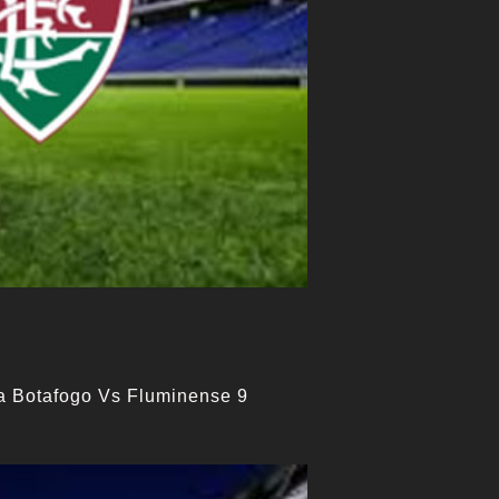
la Botafogo Vs Fluminense 9