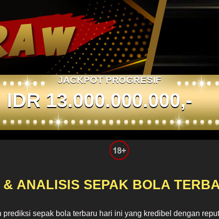
JACKPOT PROGRESIF
IDR 13.000.000.000,-
 & ANALISIS SEPAK BOLA TERBA
rediksi sepak bola terbaru hari ini yang kredibel dengan reput