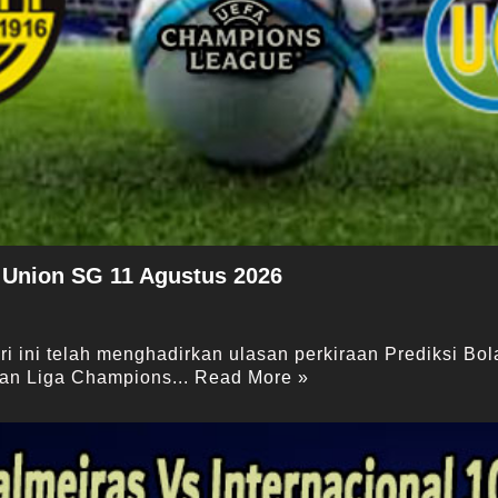
 Union SG 11 Agustus 2026
ri ini telah menghadirkan ulasan perkiraan Prediksi Bo
gan Liga Champions...
Read More »