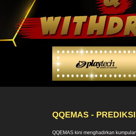
QQEMAS - PREDIKSI
QQEMAS
kini menghadirkan kumpulan p