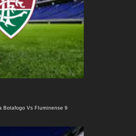
la Botafogo Vs Fluminense 9