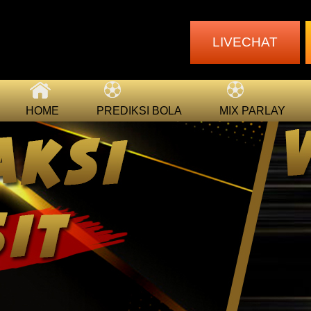
LIVECHAT
HOME
PREDIKSI BOLA
MIX PARLAY