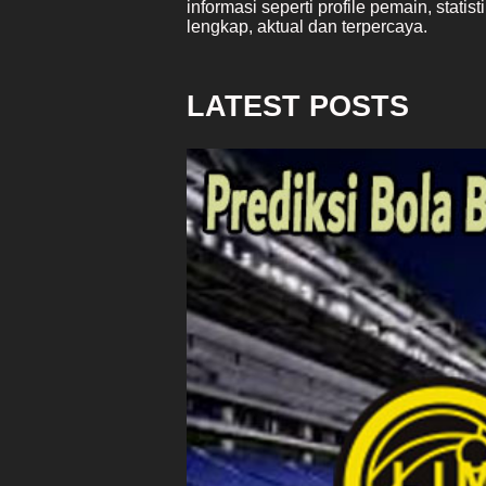
informasi seperti profile pemain, stat
lengkap, aktual dan terpercaya.
LATEST POSTS