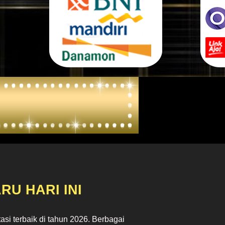
RU HARI INI
asi terbaik di tahun 2026. Berbagai