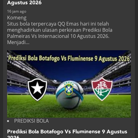
Agustus 2026
16 jam ago
Komeng
Situs bola terpercaya QQ Emas hari ini telah
menghadirkan ulasan perkiraan Prediksi Bola
Palmeiras Vs Internacional 10 Agustus 2026.
Menjadi…
PREDIKSI BOLA
Prediksi Bola Botafogo Vs Fluminense 9 Agustus
2026