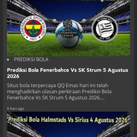
PREDIKSI BOLA
Prediksi Bola Fenerbahce Vs SK Strum 5 Agustus
2026
Situs bola terpercaya QQ Emas hari ini telah
menghadirkan ulasan perkiraan Prediksi Bola
Fenerbahce Vs SK Strum 5 Agustus 2026.…
6 hari ago