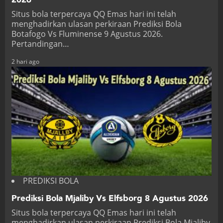
Situs bola terpercaya QQ Emas hari ini telah
menghadirkan ulasan perkiraan Prediksi Bola
Botafogo Vs Fluminense 9 Agustus 2026.
Pertandingan…
2 hari ago
PREDIKSI BOLA
Prediksi Bola Mjaliby Vs Elfsborg 8 Agustus 2026
Situs bola terpercaya QQ Emas hari ini telah
menghadirkan ulasan perkiraan Prediksi Bola Mjaliby