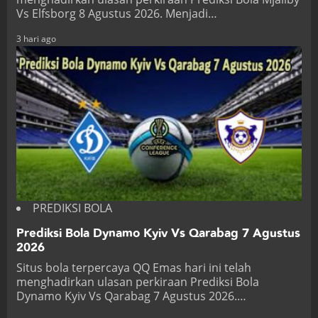
Vs Elfsborg 8 Agustus 2026. Menjadi…
3 hari ago
PREDIKSI BOLA
Prediksi Bola Dynamo Kyiv Vs Qarabag 7 Agustus
2026
Situs bola terpercaya QQ Emas hari ini telah
menghadirkan ulasan perkiraan Prediksi Bola
Dynamo Kyiv Vs Qarabag 7 Agustus 2026.…