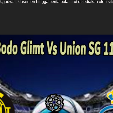
istik, jadwal, klasemen hingga berita bola turut disediakan ole