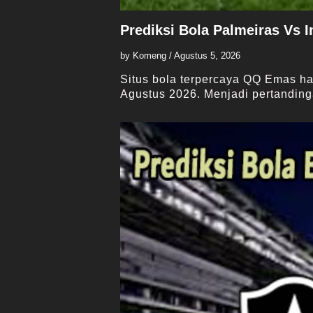
Prediksi Bola Palmeiras Vs I
by
Komeng
/
Agustus 5, 2026
Situs bola terpercaya QQ Emas har
Agustus 2026. Menjadi pertandinga