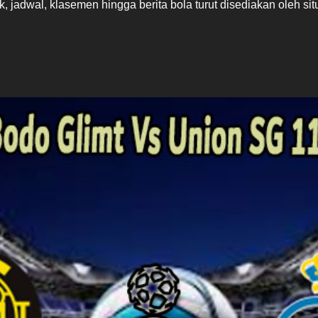
istik, jadwal, klasemen hingga berita bola turut disediakan ole