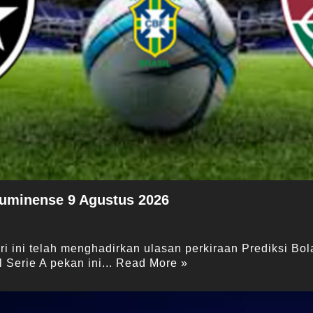
luminense 9 Agustus 2026
ri ini telah menghadirkan ulasan perkiraan Prediksi Bo
 Serie A pekan ini...
Read More »