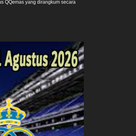
h situs QQemas yang dirangkum secara