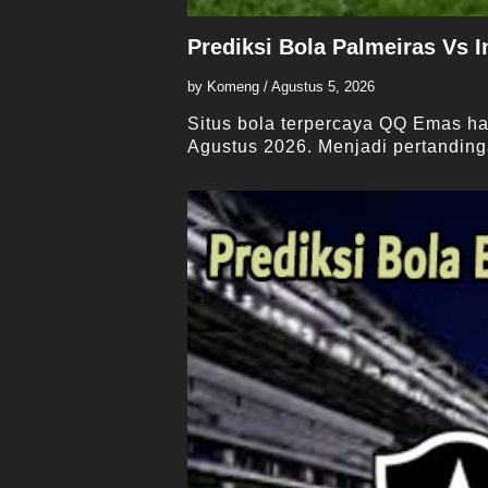
Prediksi Bola Palmeiras Vs I
by
Komeng
/
Agustus 5, 2026
Situs bola terpercaya QQ Emas har
Agustus 2026. Menjadi pertandinga