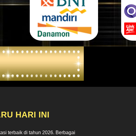
RU HARI INI
asi terbaik di tahun 2026. Berbagai