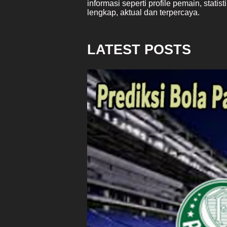
informasi seperti profile pemain, stat
lengkap, aktual dan terpercaya.
LATEST POSTS