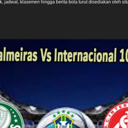
istik, jadwal, klasemen hingga berita bola turut disediakan ole