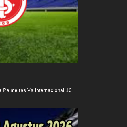
a Palmeiras Vs Internacional 10