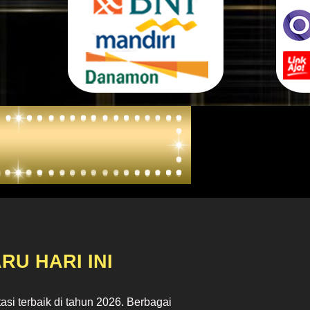
RU HARI INI
asi terbaik di tahun 2026. Berbagai