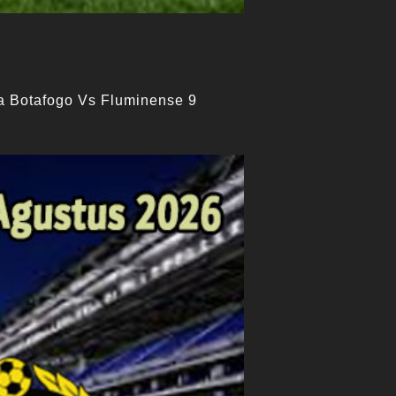
la Botafogo Vs Fluminense 9