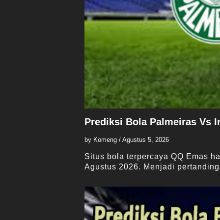
Prediksi Bola Palmeiras Vs I
by
Komeng
/
Agustus 5, 2026
Situs bola terpercaya QQ Emas har
Agustus 2026. Menjadi pertandinga