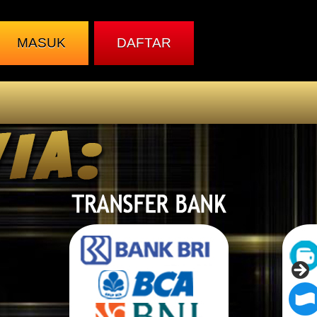
MASUK
DAFTAR