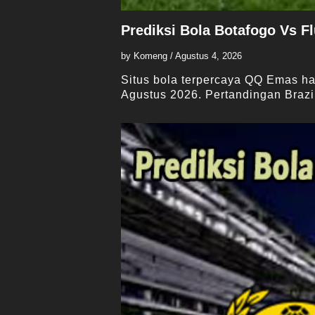
Prediksi Bola Botafogo Vs F
by
Komeng
/
Agustus 4, 2026
Situs bola terpercaya QQ Emas ha
Agustus 2026. Pertandingan Brazil