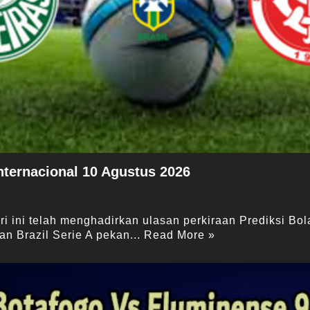
nternacional 10 Agustus 2026
i ini telah menghadirkan ulasan perkiraan Prediksi Bol
n Brazil Serie A pekan...
Read More »