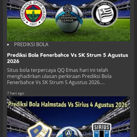
PREDIKSI BOLA
Prediksi Bola Fenerbahce Vs SK Strum 5 Agustus
2026
Situs bola terpercaya QQ Emas hari ini telah
menghadirkan ulasan perkiraan Prediksi Bola
Fenerbahce Vs SK Strum 5 Agustus 2026.…
7 hari ago