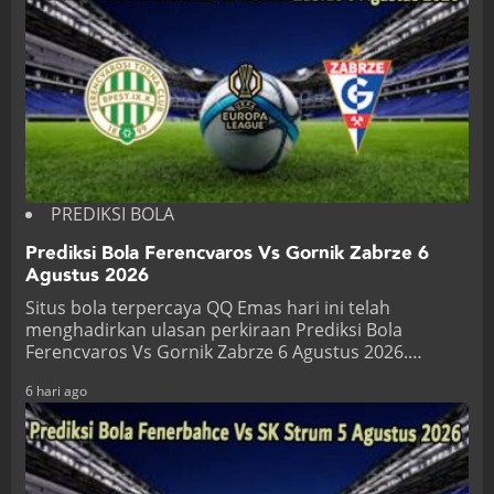
PREDIKSI BOLA
Prediksi Bola Ferencvaros Vs Gornik Zabrze 6
Agustus 2026
Situs bola terpercaya QQ Emas hari ini telah
menghadirkan ulasan perkiraan Prediksi Bola
Ferencvaros Vs Gornik Zabrze 6 Agustus 2026.…
6 hari ago