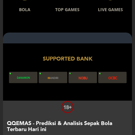
BOLA
TOP GAMES
LIVE GAMES
SUPPORTED BANK
QQEMAS - Prediksi & Analisis Sepak Bola
Terbaru Hari ini