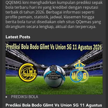
QQEMAS
kini menghadirkan kumpulan prediksi sepak
bola terbaru hari ini yang kredibel dengan reputasi
terbaik di tahun 2026. Berbagai informasi seperti
profile pemain, statistik, jadwal, klasemen hingga
berita bola turut disediakan oleh situs QQemas yang
dirangkum secara lengkap, aktual dan terpercaya.
Latest Posts
PREDIKSI BOLA
Prediksi Bola Bodo Glimt Vs Union SG 11 Agustus