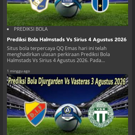
PREDIKSI BOLA
Prediksi Bola Halmstads Vs Sirius 4 Agustus 2026
Situs bola terpercaya QQ Emas hari ini telah
menghadirkan ulasan perkiraan Prediksi Bola
Halmstads Vs Sirius 4 Agustus 2026. Pada…
1 minggu ago