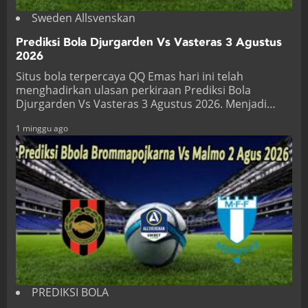
Sweden Allsvenskan
Prediksi Bola Djurgarden Vs Vasteras 3 Agustus
2026
Situs bola terpercaya QQ Emas hari ini telah
menghadirkan ulasan perkiraan Prediksi Bola
Djurgarden Vs Vasteras 3 Agustus 2026. Menjadi…
1 minggu ago
PREDIKSI BOLA