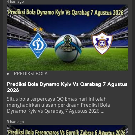
4 hari ago
PREDIKSI BOLA
Prediksi Bola Dynamo Kyiv Vs Qarabag 7 Agustus
2026
Situs bola terpercaya QQ Emas hari ini telah
menghadirkan ulasan perkiraan Prediksi Bola
Dynamo Kyiv Vs Qarabag 7 Agustus 2026.…
5 hari ago