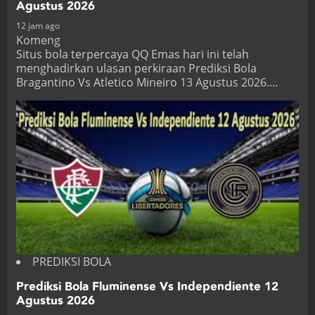
Agustus 2026
12 jam ago
Komeng
Situs bola terpercaya QQ Emas hari ini telah
menghadirkan ulasan perkiraan Prediksi Bola
Bragantino Vs Atletico Mineiro 13 Agustus 2026.…
PREDIKSI BOLA
Prediksi Bola Fluminense Vs Independiente 12
Agustus 2026