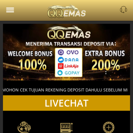
HOME
CEK TUJUAN REKENING DEPOSIT DAHULU SEBELUM MELAKUKAN TR
LIVECHAT