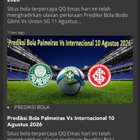
Situs bola terpercaya QQ Emas hari ini telah
menghadirkan ulasan perkiraan Prediksi Bola Bodo
Glimt Vs Union SG 11 Agustus…
1 hari ago
PREDIKSI BOLA
Prediksi Bola Palmeiras Vs Internacional 10
Agustus 2026
Situs bola terpercaya QQ Emas hari ini telah
menghadirkan ulasan perkiraan Prediksi Bola