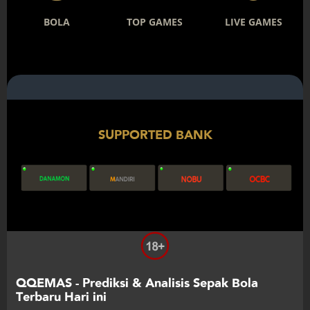
BOLA
TOP GAMES
LIVE GAMES
SUPPORTED BANK
QQEMAS - Prediksi & Analisis Sepak Bola
Terbaru Hari ini