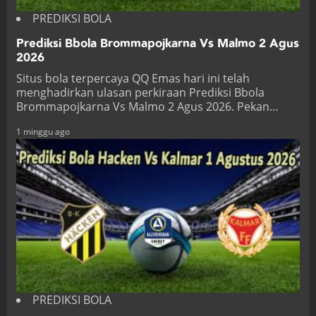
PREDIKSI BOLA
Prediksi Bbola Brommapojkarna Vs Malmo 2 Agus
2026
Situs bola terpercaya QQ Emas hari ini telah
menghadirkan ulasan perkiraan Prediksi Bbola
Brommapojkarna Vs Malmo 2 Agus 2026. Pekan…
1 minggu ago
PREDIKSI BOLA