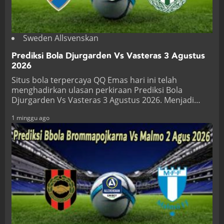
Sweden Allsvenskan
Prediksi Bola Djurgarden Vs Vasteras 3 Agustus
2026
Situs bola terpercaya QQ Emas hari ini telah
menghadirkan ulasan perkiraan Prediksi Bola
Djurgarden Vs Vasteras 3 Agustus 2026. Menjadi…
1 minggu ago