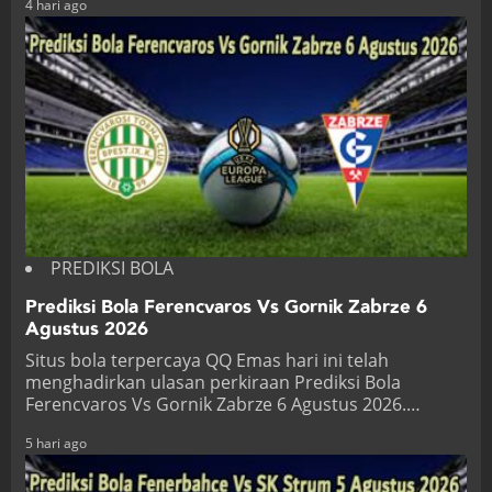
4 hari ago
PREDIKSI BOLA
Prediksi Bola Ferencvaros Vs Gornik Zabrze 6
Agustus 2026
Situs bola terpercaya QQ Emas hari ini telah
menghadirkan ulasan perkiraan Prediksi Bola
Ferencvaros Vs Gornik Zabrze 6 Agustus 2026.…
5 hari ago