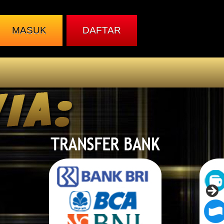
MASUK
DAFTAR