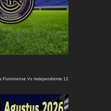
la Fluminense Vs Independiente 12