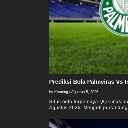
Prediksi Bola Palmeiras Vs I
by
Komeng
/
Agustus 5, 2026
Situs bola terpercaya QQ Emas har
Agustus 2026. Menjadi pertandinga