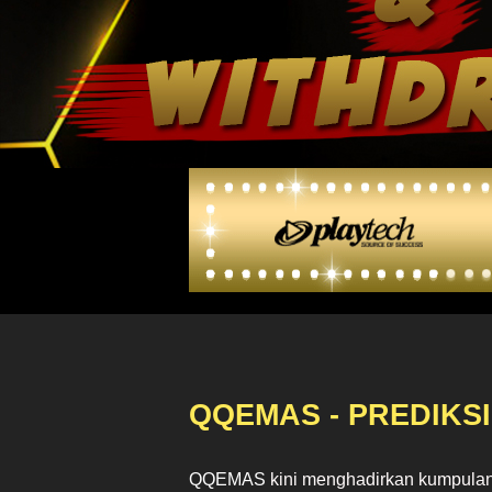
QQEMAS - PREDIKSI
QQEMAS
kini menghadirkan kumpulan p