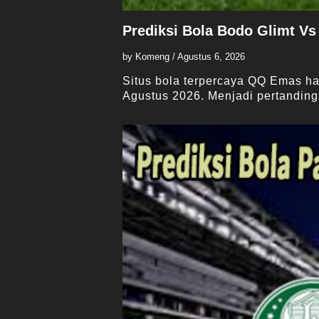
Prediksi Bola Bodo Glimt Vs
by
Komeng
/
Agustus 6, 2026
Situs bola terpercaya QQ Emas ha
Agustus 2026. Menjadi pertandin