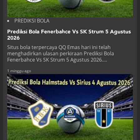
PREDIKSI BOLA
Prediksi Bola Fenerbahce Vs SK Strum 5 Agustus
2026
Situs bola terpercaya QQ Emas hari ini telah
menghadirkan ulasan perkiraan Prediksi Bola
Fenerbahce Vs SK Strum 5 Agustus 2026.…
1 minggu ago