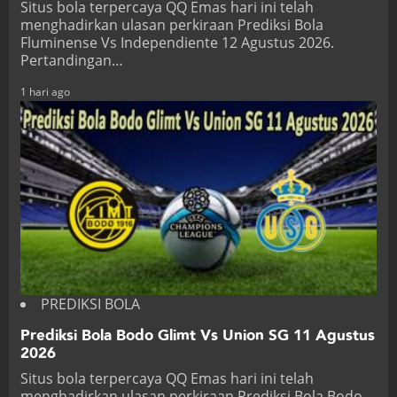
Situs bola terpercaya QQ Emas hari ini telah
menghadirkan ulasan perkiraan Prediksi Bola
Fluminense Vs Independiente 12 Agustus 2026.
Pertandingan…
1 hari ago
PREDIKSI BOLA
Prediksi Bola Bodo Glimt Vs Union SG 11 Agustus
2026
Situs bola terpercaya QQ Emas hari ini telah
menghadirkan ulasan perkiraan Prediksi Bola Bodo