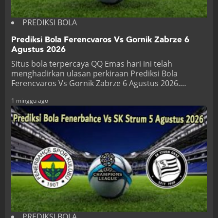
PREDIKSI BOLA
Prediksi Bola Ferencvaros Vs Gornik Zabrze 6
Agustus 2026
Situs bola terpercaya QQ Emas hari ini telah
menghadirkan ulasan perkiraan Prediksi Bola
Ferencvaros Vs Gornik Zabrze 6 Agustus 2026.…
1 minggu ago
PREDIKSI BOLA