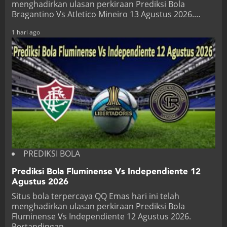
menghadirkan ulasan perkiraan Prediksi Bola
Bragantino Vs Atletico Mineiro 13 Agustus 2026.…
1 hari ago
PREDIKSI BOLA
Prediksi Bola Fluminense Vs Independiente 12
Agustus 2026
Situs bola terpercaya QQ Emas hari ini telah
menghadirkan ulasan perkiraan Prediksi Bola
Fluminense Vs Independiente 12 Agustus 2026.
Pertandingan…