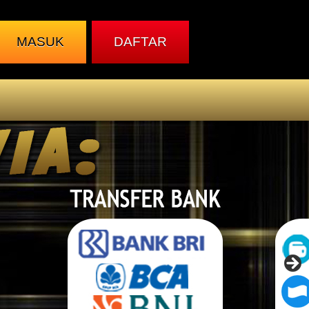
MASUK
DAFTAR