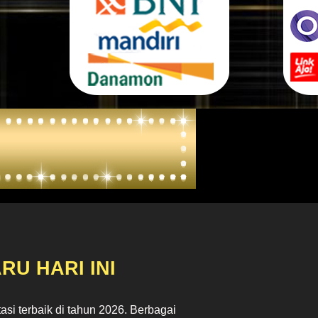
RU HARI INI
asi terbaik di tahun 2026. Berbagai