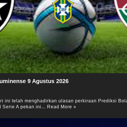
luminense 9 Agustus 2026
ri ini telah menghadirkan ulasan perkiraan Prediksi Bo
 Serie A pekan ini...
Read More »