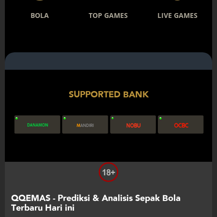
BOLA
TOP GAMES
LIVE GAMES
SUPPORTED BANK
QQEMAS - Prediksi & Analisis Sepak Bola
Terbaru Hari ini