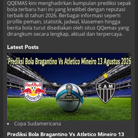
QQEMAS
kini menghadirkan kumpulan prediksi sepak
bola terbaru hari ini yang kredibel dengan reputasi
terbaik di tahun 2026. Berbagai informasi seperti
profile pemain, statistik, jadwal, klasemen hingga
berita bola turut disediakan oleh situs QQemas yang
dirangkum secara lengkap, aktual dan terpercaya.
Latest Posts
Copa Sudamericana
Prediksi Bola Bragantino Vs Atletico Mineiro 13