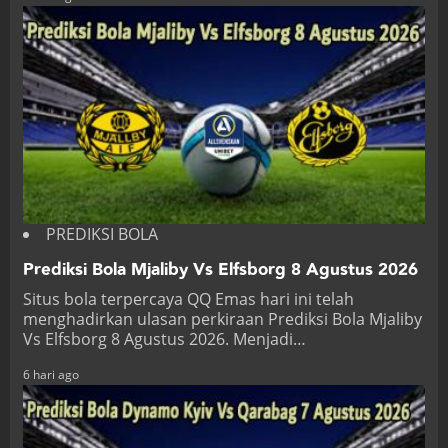
PREDIKSI BOLA
Prediksi Bola Mjaliby Vs Elfsborg 8 Agustus 2026
Situs bola terpercaya QQ Emas hari ini telah
menghadirkan ulasan perkiraan Prediksi Bola Mjaliby
Vs Elfsborg 8 Agustus 2026. Menjadi…
6 hari ago