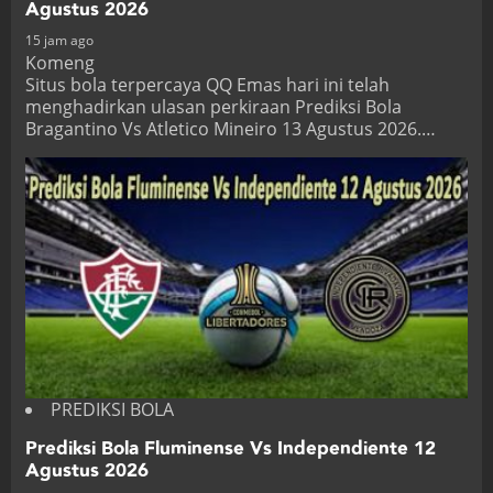
Agustus 2026
15 jam ago
Komeng
Situs bola terpercaya QQ Emas hari ini telah
menghadirkan ulasan perkiraan Prediksi Bola
Bragantino Vs Atletico Mineiro 13 Agustus 2026.…
PREDIKSI BOLA
Prediksi Bola Fluminense Vs Independiente 12
Agustus 2026