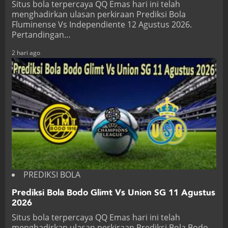
Situs bola terpercaya QQ Emas hari ini telah
menghadirkan ulasan perkiraan Prediksi Bola
Fluminense Vs Independiente 12 Agustus 2026.
Pertandingan…
2 hari ago
PREDIKSI BOLA
Prediksi Bola Bodo Glimt Vs Union SG 11 Agustus
2026
Situs bola terpercaya QQ Emas hari ini telah
menghadirkan ulasan perkiraan Prediksi Bola Bodo