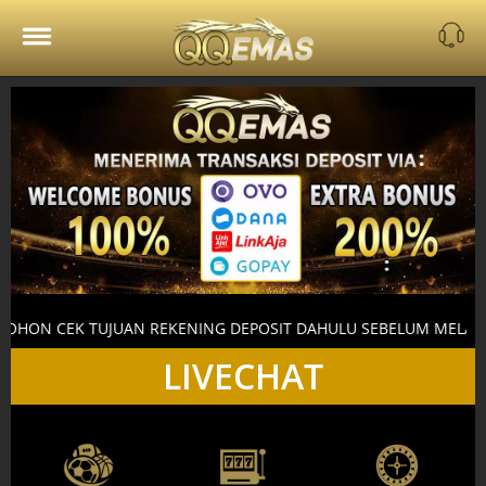
HOME
TUJUAN REKENING DEPOSIT DAHULU SEBELUM MELAKUKAN TRANS
LIVECHAT