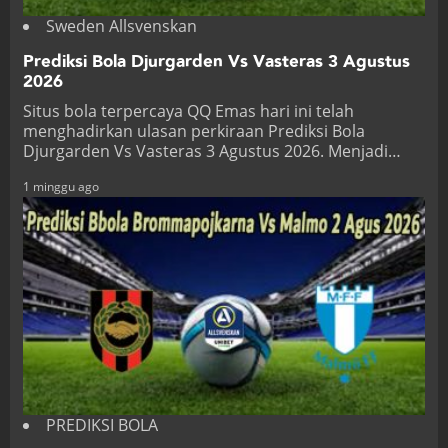
Sweden Allsvenskan
Prediksi Bola Djurgarden Vs Vasteras 3 Agustus
2026
Situs bola terpercaya QQ Emas hari ini telah
menghadirkan ulasan perkiraan Prediksi Bola
Djurgarden Vs Vasteras 3 Agustus 2026. Menjadi…
1 minggu ago
PREDIKSI BOLA