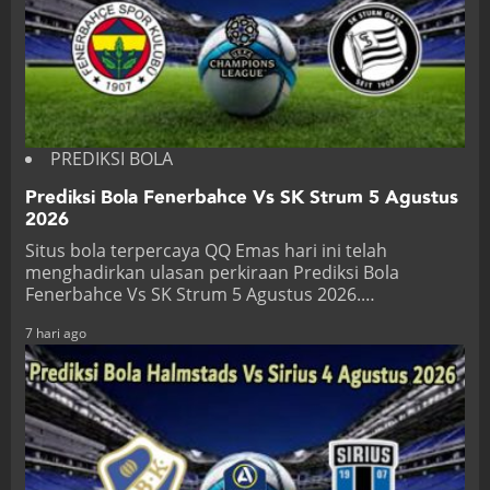
PREDIKSI BOLA
Prediksi Bola Fenerbahce Vs SK Strum 5 Agustus
2026
Situs bola terpercaya QQ Emas hari ini telah
menghadirkan ulasan perkiraan Prediksi Bola
Fenerbahce Vs SK Strum 5 Agustus 2026.…
7 hari ago