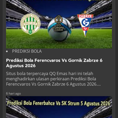
PREDIKSI BOLA
Prediksi Bola Ferencvaros Vs Gornik Zabrze 6
Agustus 2026
Situs bola terpercaya QQ Emas hari ini telah
menghadirkan ulasan perkiraan Prediksi Bola
Ferencvaros Vs Gornik Zabrze 6 Agustus 2026.…
6 hari ago