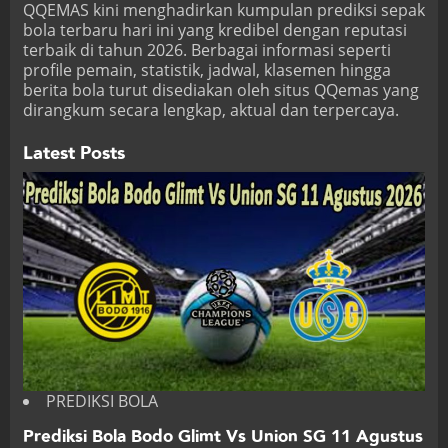
QQEMAS
kini menghadirkan kumpulan prediksi sepak
bola terbaru hari ini yang kredibel dengan reputasi
terbaik di tahun 2026. Berbagai informasi seperti
profile pemain, statistik, jadwal, klasemen hingga
berita bola turut disediakan oleh situs QQemas yang
dirangkum secara lengkap, aktual dan terpercaya.
Latest Posts
PREDIKSI BOLA
Prediksi Bola Bodo Glimt Vs Union SG 11 Agustus