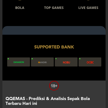
BOLA
TOP GAMES
LIVE GAMES
SUPPORTED BANK
QQEMAS - Prediksi & Analisis Sepak Bola
Terbaru Hari ini