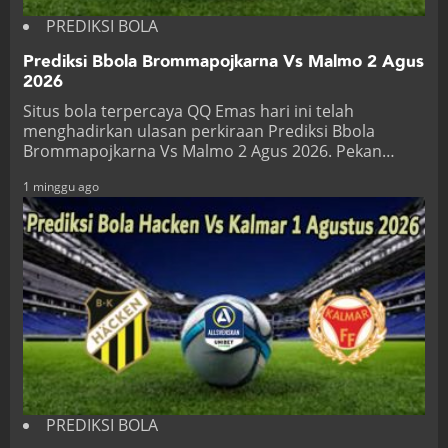
PREDIKSI BOLA
Prediksi Bbola Brommapojkarna Vs Malmo 2 Agus
2026
Situs bola terpercaya QQ Emas hari ini telah
menghadirkan ulasan perkiraan Prediksi Bbola
Brommapojkarna Vs Malmo 2 Agus 2026. Pekan…
1 minggu ago
PREDIKSI BOLA