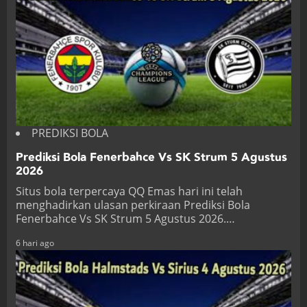
PREDIKSI BOLA
Prediksi Bola Fenerbahce Vs SK Strum 5 Agustus
2026
Situs bola terpercaya QQ Emas hari ini telah
menghadirkan ulasan perkiraan Prediksi Bola
Fenerbahce Vs SK Strum 5 Agustus 2026.…
6 hari ago