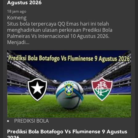
Agustus 2026
18 jam ago
Komeng
Situs bola terpercaya QQ Emas hari ini telah
menghadirkan ulasan perkiraan Prediksi Bola
Palmeiras Vs Internacional 10 Agustus 2026.
Menjadi…
PREDIKSI BOLA
Prediksi Bola Botafogo Vs Fluminense 9 Agustus
2026