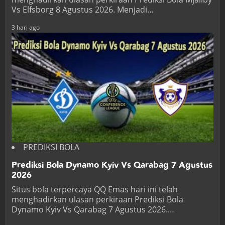
Vs Elfsborg 8 Agustus 2026. Menjadi…
3 hari ago
PREDIKSI BOLA
Prediksi Bola Dynamo Kyiv Vs Qarabag 7 Agustus
2026
Situs bola terpercaya QQ Emas hari ini telah
menghadirkan ulasan perkiraan Prediksi Bola
Dynamo Kyiv Vs Qarabag 7 Agustus 2026.…