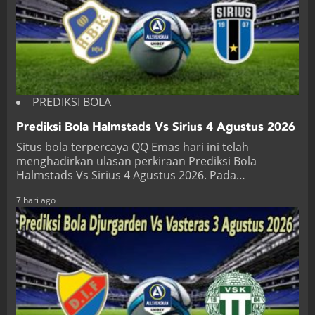
PREDIKSI BOLA
Prediksi Bola Halmstads Vs Sirius 4 Agustus 2026
Situs bola terpercaya QQ Emas hari ini telah
menghadirkan ulasan perkiraan Prediksi Bola
Halmstads Vs Sirius 4 Agustus 2026. Pada…
7 hari ago