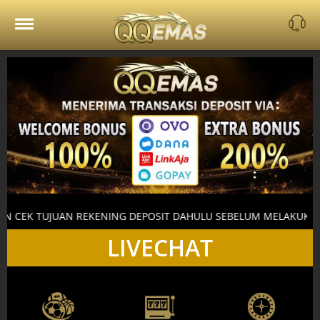
HOME
AN REKENING DEPOSIT DAHULU SEBELUM MELAKUKAN TRANSFER 
LIVECHAT