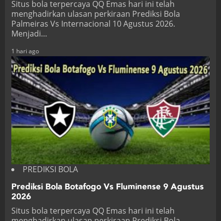
Situs bola terpercaya QQ Emas hari ini telah
menghadirkan ulasan perkiraan Prediksi Bola
Palmeiras Vs Internacional 10 Agustus 2026.
Menjadi…
1 hari ago
PREDIKSI BOLA
Prediksi Bola Botafogo Vs Fluminense 9 Agustus
2026
Situs bola terpercaya QQ Emas hari ini telah
menghadirkan ulasan perkiraan Prediksi Bola