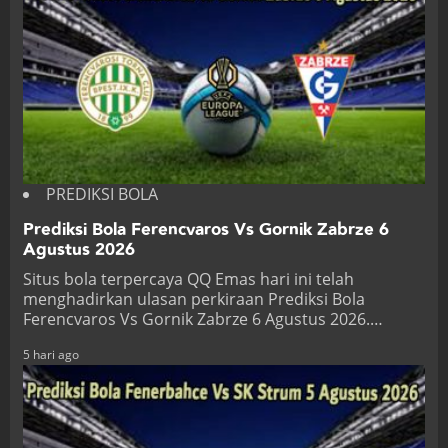
PREDIKSI BOLA
Prediksi Bola Ferencvaros Vs Gornik Zabrze 6
Agustus 2026
Situs bola terpercaya QQ Emas hari ini telah
menghadirkan ulasan perkiraan Prediksi Bola
Ferencvaros Vs Gornik Zabrze 6 Agustus 2026.…
5 hari ago