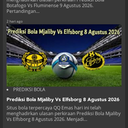
Botafogo Vs Fluminense 9 Agustus 2026.
Pertandingan…
2 hari ago
PREDIKSI BOLA
Prediksi Bola Mjaliby Vs Elfsborg 8 Agustus 2026
Situs bola terpercaya QQ Emas hari ini telah
menghadirkan ulasan perkiraan Prediksi Bola Mjaliby
Vs Elfsborg 8 Agustus 2026. Menjadi…