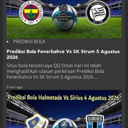
PREDIKSI BOLA
Prediksi Bola Fenerbahce Vs SK Strum 5 Agustus
2026
Situs bola terpercaya QQ Emas hari ini telah
menghadirkan ulasan perkiraan Prediksi Bola
Fenerbahce Vs SK Strum 5 Agustus 2026.…
6 hari ago