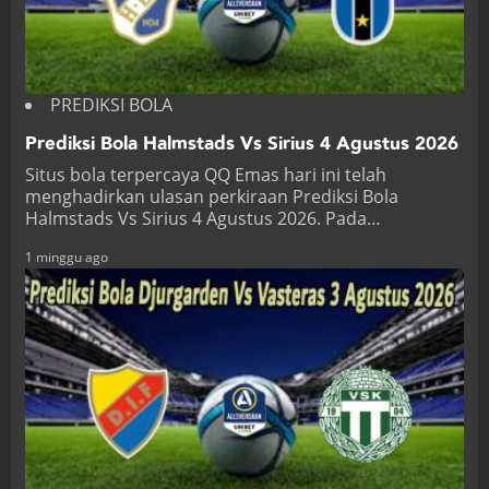
PREDIKSI BOLA
Prediksi Bola Halmstads Vs Sirius 4 Agustus 2026
Situs bola terpercaya QQ Emas hari ini telah
menghadirkan ulasan perkiraan Prediksi Bola
Halmstads Vs Sirius 4 Agustus 2026. Pada…
1 minggu ago