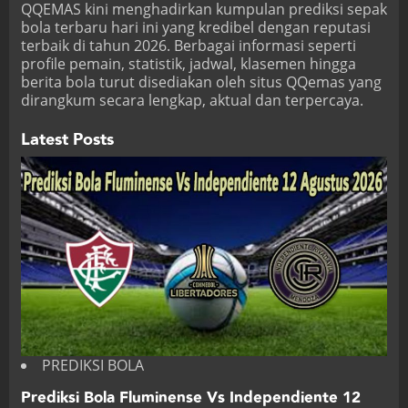
QQEMAS
kini menghadirkan kumpulan prediksi sepak
bola terbaru hari ini yang kredibel dengan reputasi
terbaik di tahun 2026. Berbagai informasi seperti
profile pemain, statistik, jadwal, klasemen hingga
berita bola turut disediakan oleh situs QQemas yang
dirangkum secara lengkap, aktual dan terpercaya.
Latest Posts
PREDIKSI BOLA
Prediksi Bola Fluminense Vs Independiente 12