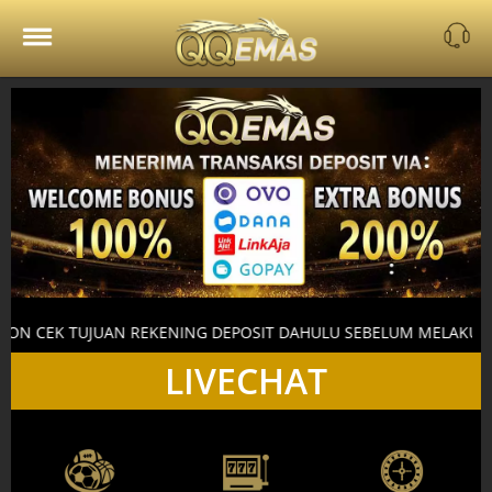
HOME
JUAN REKENING DEPOSIT DAHULU SEBELUM MELAKUKAN TRANSFER
LIVECHAT