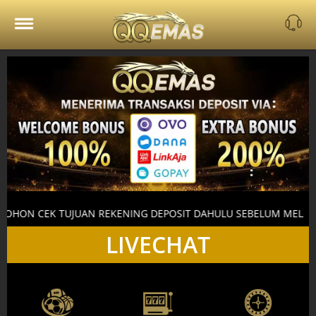
HOME
TUJUAN REKENING DEPOSIT DAHULU SEBELUM MELAKUKAN TRANS
LIVECHAT