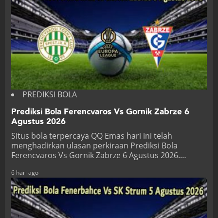
PREDIKSI BOLA
Prediksi Bola Ferencvaros Vs Gornik Zabrze 6
Agustus 2026
Situs bola terpercaya QQ Emas hari ini telah
menghadirkan ulasan perkiraan Prediksi Bola
Ferencvaros Vs Gornik Zabrze 6 Agustus 2026.…
6 hari ago