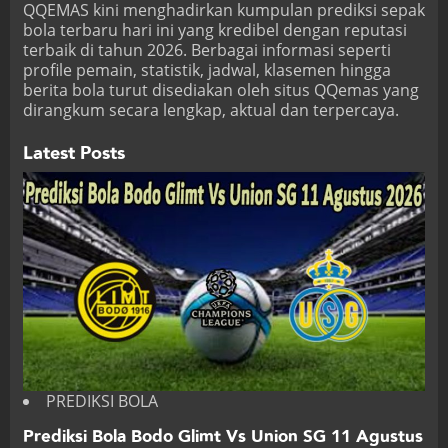
QQEMAS
kini menghadirkan kumpulan prediksi sepak
bola terbaru hari ini yang kredibel dengan reputasi
terbaik di tahun 2026. Berbagai informasi seperti
profile pemain, statistik, jadwal, klasemen hingga
berita bola turut disediakan oleh situs QQemas yang
dirangkum secara lengkap, aktual dan terpercaya.
Latest Posts
PREDIKSI BOLA
Prediksi Bola Bodo Glimt Vs Union SG 11 Agustus