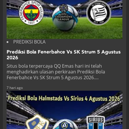
PREDIKSI BOLA
Prediksi Bola Fenerbahce Vs SK Strum 5 Agustus
2026
Situs bola terpercaya QQ Emas hari ini telah
menghadirkan ulasan perkiraan Prediksi Bola
Fenerbahce Vs SK Strum 5 Agustus 2026.…
7 hari ago