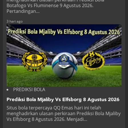
Botafogo Vs Fluminense 9 Agustus 2026.
Pertandingan…
3 hari ago
PREDIKSI BOLA
Prediksi Bola Mjaliby Vs Elfsborg 8 Agustus 2026
Situs bola terpercaya QQ Emas hari ini telah
menghadirkan ulasan perkiraan Prediksi Bola Mjaliby
Vs Elfsborg 8 Agustus 2026. Menjadi…