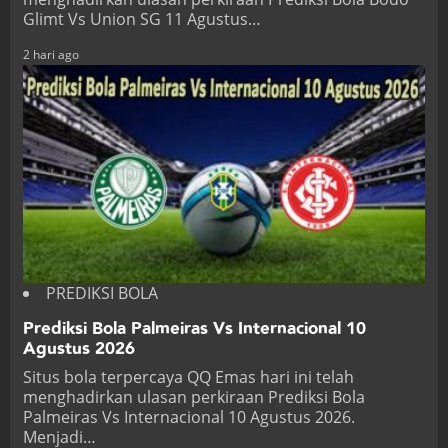
Glimt Vs Union SG 11 Agustus…
2 hari ago
PREDIKSI BOLA
Prediksi Bola Palmeiras Vs Internacional 10
Agustus 2026
Situs bola terpercaya QQ Emas hari ini telah
menghadirkan ulasan perkiraan Prediksi Bola
Palmeiras Vs Internacional 10 Agustus 2026.
Menjadi…