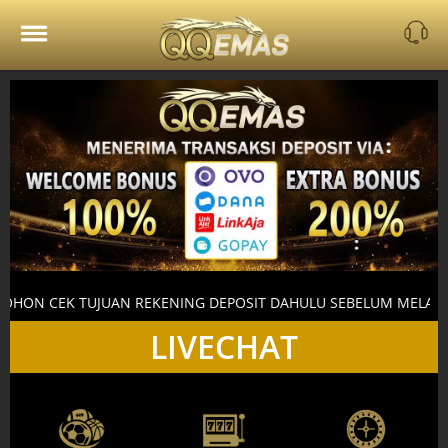
HOME
UJUAN REKENING DEPOSIT DAHULU SEBELUM MELAKUKAN TRANSF
LIVECHAT