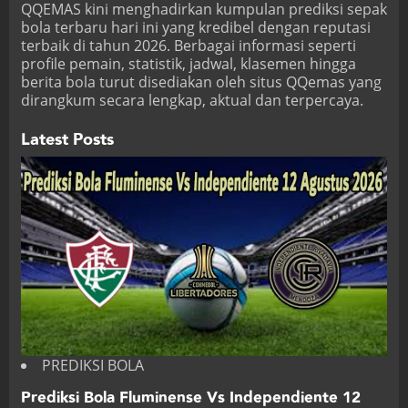
QQEMAS
kini menghadirkan kumpulan prediksi sepak
bola terbaru hari ini yang kredibel dengan reputasi
terbaik di tahun 2026. Berbagai informasi seperti
profile pemain, statistik, jadwal, klasemen hingga
berita bola turut disediakan oleh situs QQemas yang
dirangkum secara lengkap, aktual dan terpercaya.
Latest Posts
PREDIKSI BOLA
Prediksi Bola Fluminense Vs Independiente 12