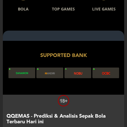
BOLA
TOP GAMES
LIVE GAMES
SUPPORTED BANK
QQEMAS - Prediksi & Analisis Sepak Bola
Terbaru Hari ini