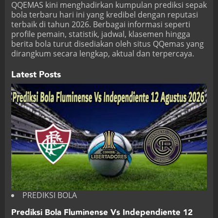
QQEMAS
kini menghadirkan kumpulan prediksi sepak
bola terbaru hari ini yang kredibel dengan reputasi
terbaik di tahun 2026. Berbagai informasi seperti
profile pemain, statistik, jadwal, klasemen hingga
berita bola turut disediakan oleh situs QQemas yang
dirangkum secara lengkap, aktual dan terpercaya.
Latest Posts
PREDIKSI BOLA
Prediksi Bola Fluminense Vs Independiente 12