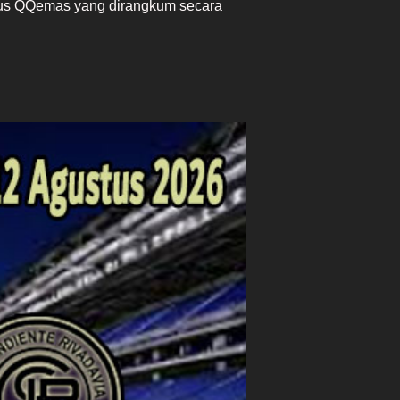
h situs QQemas yang dirangkum secara