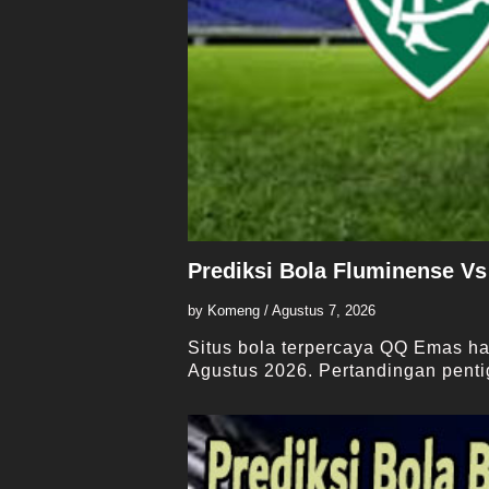
Prediksi Bola Fluminense Vs
by
Komeng
/
Agustus 7, 2026
Situs bola terpercaya QQ Emas ha
Agustus 2026. Pertandingan penti