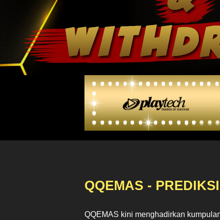
QQEMAS - PREDIKSI
QQEMAS
kini menghadirkan kumpulan p