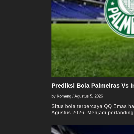
Prediksi Bola Palmeiras Vs I
by
Komeng
/
Agustus 5, 2026
Situs bola terpercaya QQ Emas har
Agustus 2026. Menjadi pertandinga