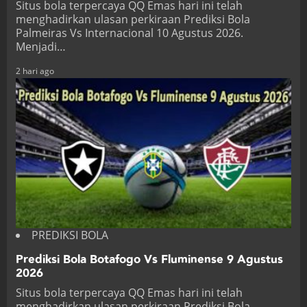
Situs bola terpercaya QQ Emas hari ini telah
menghadirkan ulasan perkiraan Prediksi Bola
Palmeiras Vs Internacional 10 Agustus 2026.
Menjadi…
2 hari ago
PREDIKSI BOLA
Prediksi Bola Botafogo Vs Fluminense 9 Agustus
2026
Situs bola terpercaya QQ Emas hari ini telah
menghadirkan ulasan perkiraan Prediksi Bola