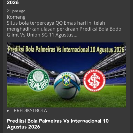
2026
21 jam ago
Komeng
Situs bola terpercaya QQ Emas hari ini telah
menghadirkan ulasan perkiraan Prediksi Bola Bodo
Glimt Vs Union SG 11 Agustus…
PREDIKSI BOLA
Prediksi Bola Palmeiras Vs Internacional 10
Agustus 2026