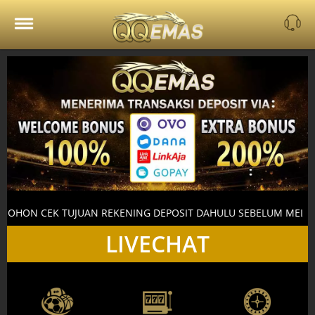
HOME
TUJUAN REKENING DEPOSIT DAHULU SEBELUM MELAKUKAN TRANS
LIVECHAT