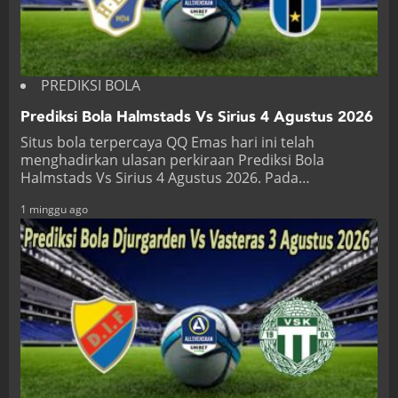
PREDIKSI BOLA
Prediksi Bola Halmstads Vs Sirius 4 Agustus 2026
Situs bola terpercaya QQ Emas hari ini telah
menghadirkan ulasan perkiraan Prediksi Bola
Halmstads Vs Sirius 4 Agustus 2026. Pada…
1 minggu ago