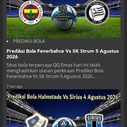
PREDIKSI BOLA
Prediksi Bola Fenerbahce Vs SK Strum 5 Agustus
2026
Situs bola terpercaya QQ Emas hari ini telah
menghadirkan ulasan perkiraan Prediksi Bola
Fenerbahce Vs SK Strum 5 Agustus 2026.…
7 hari ago