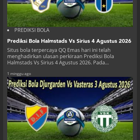
PREDIKSI BOLA
Prediksi Bola Halmstads Vs Sirius 4 Agustus 2026
Situs bola terpercaya QQ Emas hari ini telah
menghadirkan ulasan perkiraan Prediksi Bola
Halmstads Vs Sirius 4 Agustus 2026. Pada…
1 minggu ago