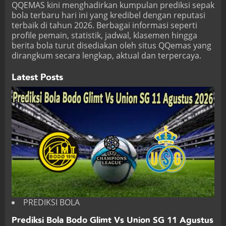
QQEMAS
kini menghadirkan kumpulan prediksi sepak
bola terbaru hari ini yang kredibel dengan reputasi
terbaik di tahun 2026. Berbagai informasi seperti
profile pemain, statistik, jadwal, klasemen hingga
berita bola turut disediakan oleh situs QQemas yang
dirangkum secara lengkap, aktual dan terpercaya.
Latest Posts
PREDIKSI BOLA
Prediksi Bola Bodo Glimt Vs Union SG 11 Agustus