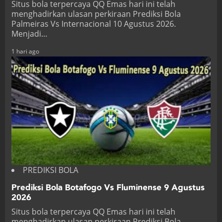
Situs bola terpercaya QQ Emas hari ini telah
menghadirkan ulasan perkiraan Prediksi Bola
Palmeiras Vs Internacional 10 Agustus 2026.
Menjadi…
1 hari ago
PREDIKSI BOLA
Prediksi Bola Botafogo Vs Fluminense 9 Agustus
2026
Situs bola terpercaya QQ Emas hari ini telah
menghadirkan ulasan perkiraan Prediksi Bola