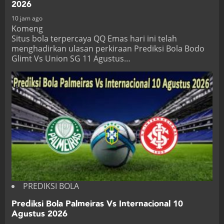
2026
10 jam ago
Komeng
Situs bola terpercaya QQ Emas hari ini telah
menghadirkan ulasan perkiraan Prediksi Bola Bodo
Glimt Vs Union SG 11 Agustus…
PREDIKSI BOLA
Prediksi Bola Palmeiras Vs Internacional 10
Agustus 2026