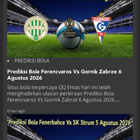
PREDIKSI BOLA
Prediksi Bola Ferencvaros Vs Gornik Zabrze 6
Agustus 2026
Situs bola terpercaya QQ Emas hari ini telah
menghadirkan ulasan perkiraan Prediksi Bola
Ferencvaros Vs Gornik Zabrze 6 Agustus 2026.…
6 hari ago