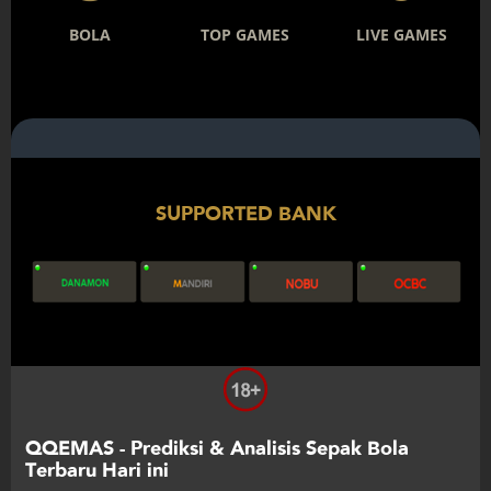
BOLA
TOP GAMES
LIVE GAMES
SUPPORTED BANK
QQEMAS - Prediksi & Analisis Sepak Bola
Terbaru Hari ini