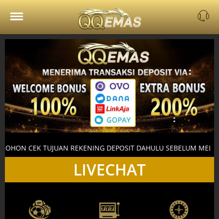
HOME
TUJUAN REKENING DEPOSIT DAHULU SEBELUM MELAKUKAN TRANS
LIVECHAT