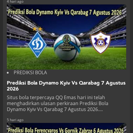
4 hari ago
PREDIKSI BOLA
Prediksi Bola Dynamo Kyiv Vs Qarabag 7 Agustus
2026
Situs bola terpercaya QQ Emas hari ini telah
menghadirkan ulasan perkiraan Prediksi Bola
Dynamo Kyiv Vs Qarabag 7 Agustus 2026.…
5 hari ago