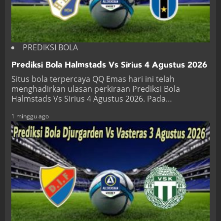
PREDIKSI BOLA
Prediksi Bola Halmstads Vs Sirius 4 Agustus 2026
Situs bola terpercaya QQ Emas hari ini telah
menghadirkan ulasan perkiraan Prediksi Bola
Halmstads Vs Sirius 4 Agustus 2026. Pada…
1 minggu ago