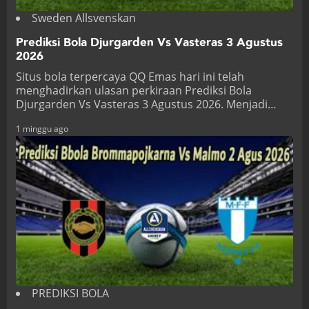
Sweden Allsvenskan
Prediksi Bola Djurgarden Vs Vasteras 3 Agustus
2026
Situs bola terpercaya QQ Emas hari ini telah
menghadirkan ulasan perkiraan Prediksi Bola
Djurgarden Vs Vasteras 3 Agustus 2026. Menjadi…
1 minggu ago
PREDIKSI BOLA