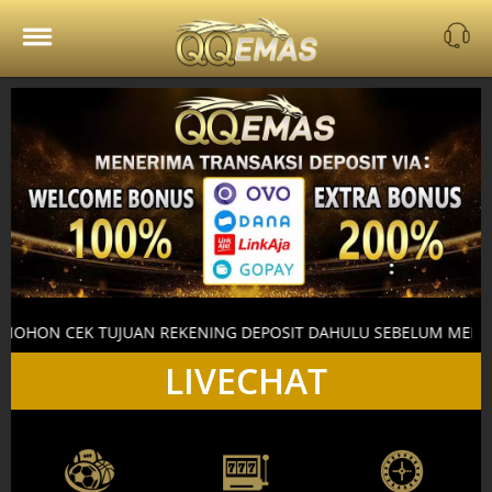
HOME
 TUJUAN REKENING DEPOSIT DAHULU SEBELUM MELAKUKAN TRAN
LIVECHAT