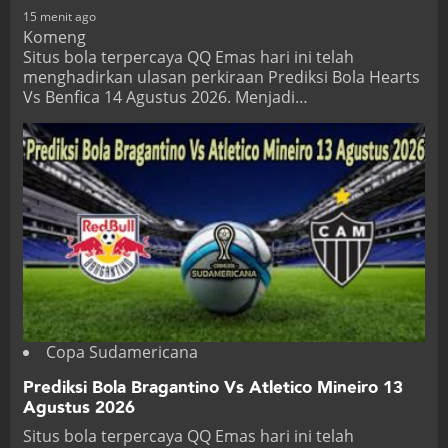
15 menit ago
Komeng
Situs bola terpercaya QQ Emas hari ini telah
menghadirkan ulasan perkiraan Prediksi Bola Hearts
Vs Benfica 14 Agustus 2026. Menjadi…
Copa Sudamericana
Prediksi Bola Bragantino Vs Atletico Mineiro 13
Agustus 2026
Situs bola terpercaya QQ Emas hari ini telah