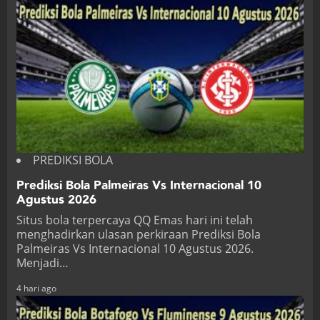
PREDIKSI BOLA
Prediksi Bola Palmeiras Vs Internacional 10
Agustus 2026
Situs bola terpercaya QQ Emas hari ini telah
menghadirkan ulasan perkiraan Prediksi Bola
Palmeiras Vs Internacional 10 Agustus 2026.
Menjadi…
4 hari ago