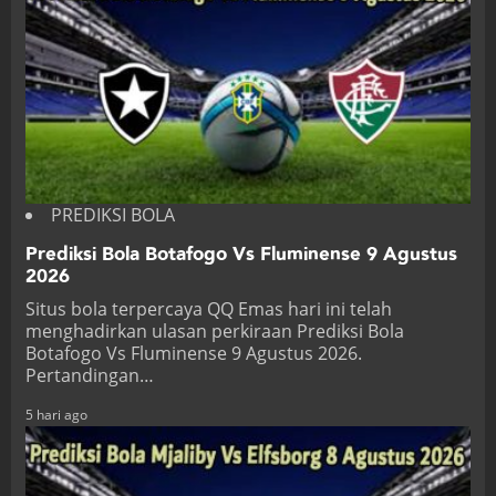
PREDIKSI BOLA
Prediksi Bola Botafogo Vs Fluminense 9 Agustus
2026
Situs bola terpercaya QQ Emas hari ini telah
menghadirkan ulasan perkiraan Prediksi Bola
Botafogo Vs Fluminense 9 Agustus 2026.
Pertandingan…
5 hari ago